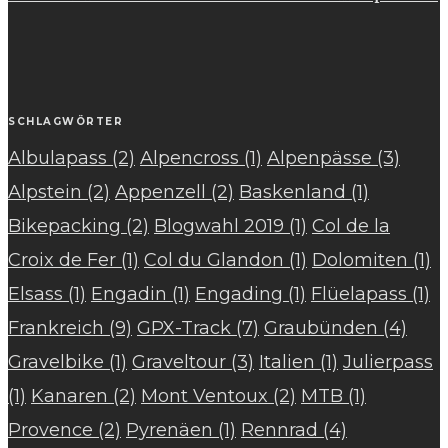
SCHLAGWÖRTER
Albulapass
(2)
Alpencross
(1)
Alpenpässe
(3)
Alpstein
(2)
Appenzell
(2)
Baskenland
(1)
Bikepacking
(2)
Blogwahl 2019
(1)
Col de la
Croix de Fer
(1)
Col du Glandon
(1)
Dolomiten
(1)
Elsass
(1)
Engadin
(1)
Engading
(1)
Flüelapass
(1)
Frankreich
(9)
GPX-Track
(7)
Graubünden
(4)
Gravelbike
(1)
Graveltour
(3)
Italien
(1)
Julierpass
(1)
Kanaren
(2)
Mont Ventoux
(2)
MTB
(1)
Provence
(2)
Pyrenäen
(1)
Rennrad
(4)