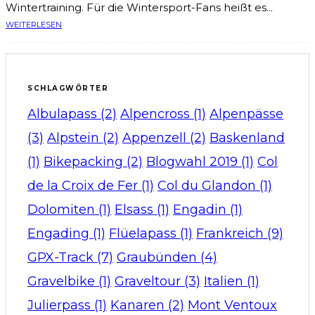
Wintertraining. Für die Wintersport-Fans heißt es...
WEITERLESEN
SCHLAGWÖRTER
Albulapass
(2)
Alpencross
(1)
Alpenpässe
(3)
Alpstein
(2)
Appenzell
(2)
Baskenland
(1)
Bikepacking
(2)
Blogwahl 2019
(1)
Col
de la Croix de Fer
(1)
Col du Glandon
(1)
Dolomiten
(1)
Elsass
(1)
Engadin
(1)
Engading
(1)
Flüelapass
(1)
Frankreich
(9)
GPX-Track
(7)
Graubünden
(4)
Gravelbike
(1)
Graveltour
(3)
Italien
(1)
Julierpass
(1)
Kanaren
(2)
Mont Ventoux