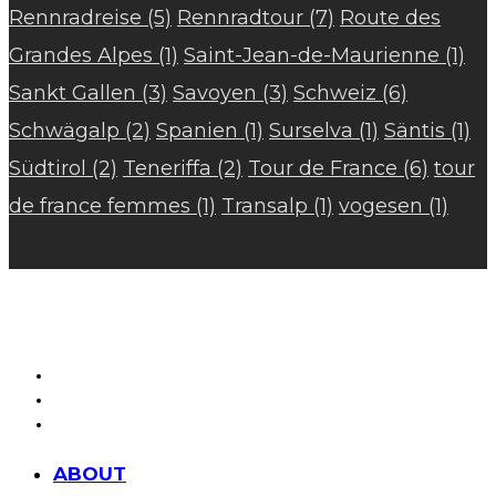
Rennradreise
(5)
Rennradtour
(7)
Route des
Grandes Alpes
(1)
Saint-Jean-de-Maurienne
(1)
Sankt Gallen
(3)
Savoyen
(3)
Schweiz
(6)
Schwägalp
(2)
Spanien
(1)
Surselva
(1)
Säntis
(1)
Südtirol
(2)
Teneriffa
(2)
Tour de France
(6)
tour
de france femmes
(1)
Transalp
(1)
vogesen
(1)
ABOUT