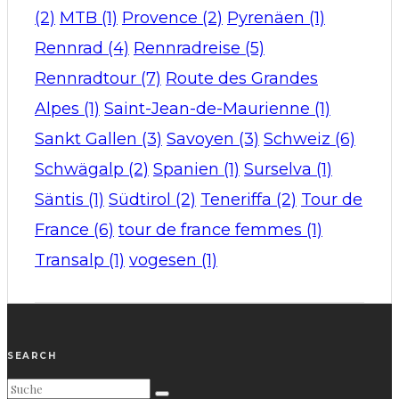
(2)
MTB
(1)
Provence
(2)
Pyrenäen
(1)
Rennrad
(4)
Rennradreise
(5)
Rennradtour
(7)
Route des Grandes
Alpes
(1)
Saint-Jean-de-Maurienne
(1)
Sankt Gallen
(3)
Savoyen
(3)
Schweiz
(6)
Schwägalp
(2)
Spanien
(1)
Surselva
(1)
Säntis
(1)
Südtirol
(2)
Teneriffa
(2)
Tour de
France
(6)
tour de france femmes
(1)
Transalp
(1)
vogesen
(1)
SEARCH