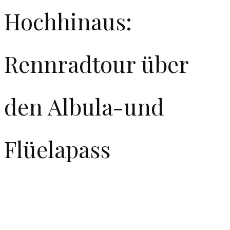
Hochhinaus:
Rennradtour über
den Albula-und
Flüelapass
Zwei Traum-Rennradpässe in Graubünden in einer
Tour